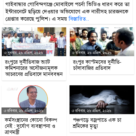
গাইবান্ধার গোবিন্দগঞ্জে মোবাইলে পর্নো ভিডিও ধারণ করে তা
ইন্টারনেটে ছড়িয়ে দেওয়ার অভিযোগে এক নারীসহ চারজনকে
গ্রেপ্তার করেছে পুলিশ। এ সময়
বিস্তারিত..
বুধবার, ২৯ এপ্রিল, ২০২৬
রবিবার, ২৬ এপ্রিল, ২০২৬
রংপুরে দুর্নীতিবাজ ভ্যাট
রংপুর কাস্টমসের দুর্নীতি-
কমিশনারের অসৌজন্যমূলক
চাঁদাবাজির প্রতিবাদ
আচরণের প্রতিবাদে মানববন্ধন
রবিবার, ২৬ এপ্রিল, ২০২৬
রবিবার, ২৬ এপ্রিল, ২০২৬
কর্মসংস্থানের কোনো বিকল্প
পঞ্চগড়ে বজ্রপাতে এক চা
নেই : দুর্যোগ ব্যবস্থাপনা ও
শ্রমিকের মৃত্যু
ত্রাণমন্ত্রী