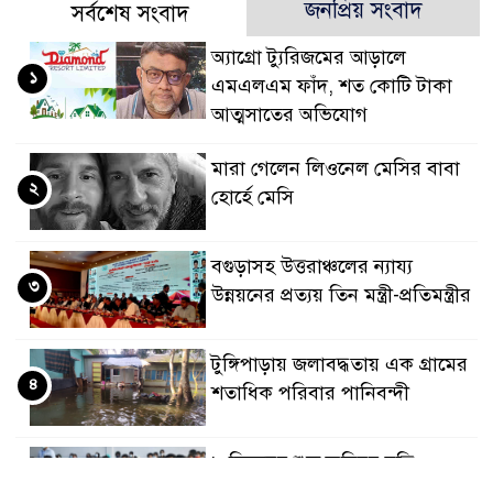
জনপ্রিয় সংবাদ
সর্বশেষ সংবাদ
অ্যাগ্রো ট্যুরিজমের আড়ালে
১
এমএলএম ফাঁদ, শত কোটি টাকা
আত্মসাতের অভিযোগ
মারা গেলেন লিওনেল মেসির বাবা
২
হোর্হে মেসি
বগুড়াসহ উত্তরাঞ্চলের ন্যায্য
৩
উন্নয়নের প্রত্যয় তিন মন্ত্রী-প্রতিমন্ত্রীর
টুঙ্গিপাড়ায় জলাবদ্ধতায় এক গ্রামের
৪
শতাধিক পরিবার পানিবন্দী
৮ ডিসেম্বর শুরু জুনিয়র বৃত্তি
৫
পরীক্ষা, বদলেছে সূচি