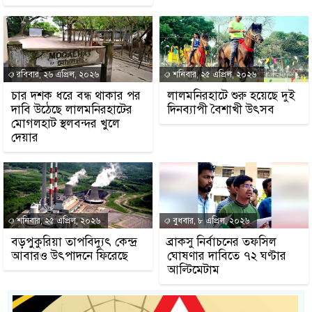
রবিবার, ২৬ এপ্রিল, ২০২৬
শনিবার, ২৫ এপ্রিল, ২০২৬
চার দশক ধরে বন্ধ থাকার পর
লালমনিরহাটে শুরু হয়েছে দুই
‎দাবি উঠেছে লালমনিরহাটের
দিনব্যাপী বৈশাখী উৎসব
মোগলহাট স্থলবন্দর খুলে
দেয়ার
শনিবার, ২৫ এপ্রিল, ২০২৬
বুধবার, ৮ এপ্রিল, ২০২৬
বড়পুকুরিয়া তাপবিদ্যুৎ কেন্দ্র
ব্রাকসু নির্বাচনের তফসিল
আবারও উৎপাদনে ফিরেছে
ঘোষণার দাবিতে ৭২ ঘণ্টার
আল্টিমেটাম