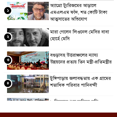
অ্যাগ্রো ট্যুরিজমের আড়ালে
১
এমএলএম ফাঁদ, শত কোটি টাকা
আত্মসাতের অভিযোগ
মারা গেলেন লিওনেল মেসির বাবা
২
হোর্হে মেসি
বগুড়াসহ উত্তরাঞ্চলের ন্যায্য
৩
উন্নয়নের প্রত্যয় তিন মন্ত্রী-প্রতিমন্ত্রীর
টুঙ্গিপাড়ায় জলাবদ্ধতায় এক গ্রামের
৪
শতাধিক পরিবার পানিবন্দী
৮ ডিসেম্বর শুরু জুনিয়র বৃত্তি
৫
পরীক্ষা, বদলেছে সূচি