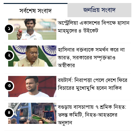
জনপ্রিয় সংবাদ
সর্বশেষ সংবাদ
অস্ট্রেলিয়া একাদশের বিপক্ষে হাসান
১
মাহমুদের ৪ উইকেট
হাসিনার বক্তব্যকে সমর্থন করে না
২
ভারত, সরকারের সম্পৃক্ততাও
অস্বীকার
রয়টার্স: নিরাপত্তা পেলে দেশে ফিরে
৩
বিচারের মুখোমুখি হবেন সাকিব
বগুড়ায় বাসচাপায় ৭ শ্রমিক নিহত:
৪
তদন্ত কমিটি, নিহত-আহতদের
অনুদান