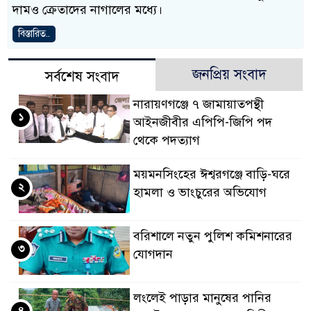
দামও ক্রেতাদের নাগালের মধ্যে।
বিস্তারিত..
জনপ্রিয় সংবাদ
সর্বশেষ সংবাদ
নারায়ণগঞ্জে ৭ জামায়াতপন্থী
১
আইনজীবীর এপিপি-জিপি পদ
থেকে পদত্যাগ
ময়মনসিংহের ঈশ্বরগঞ্জে বাড়ি-ঘরে
২
হামলা ও ভাংচুরের অভিযোগ
বরিশালে নতুন পুলিশ কমিশনারের
৩
যোগদান
লংলেই পাড়ার মানুষের পানির
৪