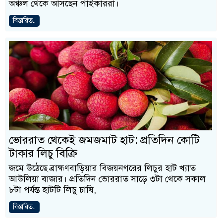
অঞ্চল থেকে আসছেন পাইকাররা।
বিস্তারিত..
ভোররাত থেকেই জমজমাট হাট: প্রতিদিন কোটি
টাকার লিচু বিক্রি
জমে উঠেছে ব্রাহ্মণবাড়িয়ার বিজয়নগরের লিচুর হাট খ্যাত
আউলিয়া বাজার। প্রতিদিন ভোররাত সাড়ে ৩টা থেকে সকাল
৮টা পর্যন্ত হাটটি লিচু চাষি,
বিস্তারিত..