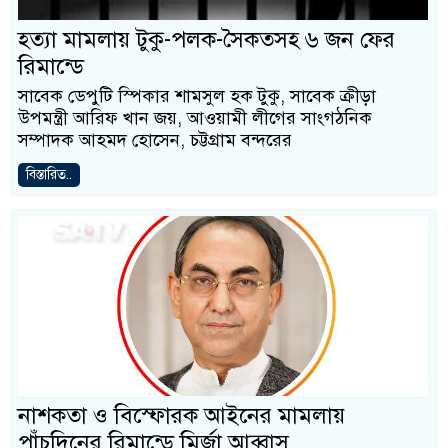
হত্যা মামলায় টুকু-পলক-সৈকতসহ ৬ জন ফের
রিমান্ডে
সাবেক ডেপুটি স্পিকার শামসুল হক টুকু, সাবেক ক্রীড়া
উপমন্ত্রী আরিফ খান জয়, আওয়ামী লীগের সাংগঠনিক
সম্পাদক আহমদ হোসেন, চট্টগ্রাম বন্দরের
বিস্তারিত..
নাশকতা ও বিস্ফোরক আইনের মামলায়
পাঁচদিনের রিমান্ডে মির্জা আব্বাস