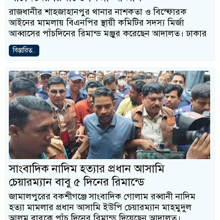
রাজধানীর শাহজাহানপুর থানার নাশকতা ও বিস্ফোরক
আইনের মামলায় বিএনপির স্থায়ী কমিটির সদস্য মির্জা
আব্বাসের পাঁচদিনের রিমান্ড মঞ্জুর করেছেন আদালত। ঢাকার
বিস্তারিত..
সাংবাদিক নাদিম হত্যার প্রধান আসামি
চেয়ারম্যান বাবু ৫ দিনের রিমান্ডে
জামালপুরের বকশীগঞ্জে সাংবাদিক গোলাম রব্বানী নাদিম
হত্যা মামলার প্রধান আসামি ইউপি চেয়ারম্যান মাহমুদুল
আলম বাবুকে পাঁচ দিনের রিমান্ড দিয়েছেন আদালত।