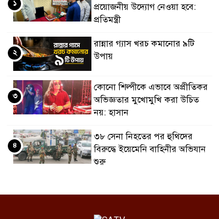
১
প্রয়োজনীয় উদ্যোগ নেওয়া হবে:
প্রতিমন্ত্রী
রান্নার গ্যাস খরচ কমানোর ৯টি
২
উপায়
কোনো শিল্পীকে এভাবে অপ্রীতিকর
৩
অভিজ্ঞতার মুখোমুখি করা উচিত
নয়: হাসান
৩৮ সেনা নিহতের পর হুথিদের
৪
বিরুদ্ধে ইয়েমেনি বাহিনীর অভিযান
শুরু
জনগণের অধিকার নিশ্চিত হলেই
৫
জুলাই শেষ হবে : বিরোধীদলীয়
নেতা