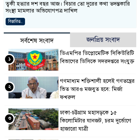
ত্বকী হত্যার দশ বছর আজ। বিচার তো দুরের কথা তদন্তকারি
সংস্থা মামলার অভিযোগপত্র দাখিল
বিস্তারিত..
জনপ্রিয় সংবাদ
সর্বশেষ সংবাদ
ডিএমপির ডিপ্লোমেটিক সিকিউরিটি
১
বিভাগের ডিসিকে সদরদপ্তরে সংযুক্ত
গণমাধ্যম শক্তিশালী হলেই গণতন্ত্রের
২
ভিত আরও মজবুত হবে: মির্জা
ফখরুল
ঢাকা-চট্টগ্রাম মহাসড়কে ১৫
৩
কিলোমিটার যানজট, চরম দুর্ভোগে
হাজারো যাত্রী