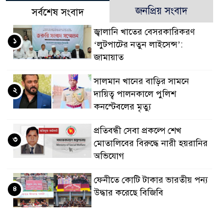
জনপ্রিয় সংবাদ
সর্বশেষ সংবাদ
জ্বালানি খাতের বেসরকারিকরণ
১
‘লুটপাটের নতুন লাইসেন্স’:
জামায়াত
সালমান খানের বাড়ির সামনে
২
দায়িত্ব পালনকালে পুলিশ
কনস্টেবলের মৃত্যু
প্রতিবন্ধী সেবা প্রকল্পে শেখ
৩
মোতালিবের বিরুদ্ধে নারী হয়রানির
অভিযোগ
ফেনীতে কোটি টাকার ভারতীয় পন্য
৪
উদ্ধার করেছে বিজিবি