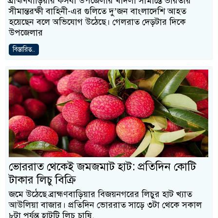
ব্রাহ্মণবাড়িয়ার কসবা উপজেলার খাদলা সীমান্তে ভারতীয়
সীমান্তরক্ষী বাহিনী-এর গুলিতে দু’জন বাংলাদেশি আহত
হয়েছেন বলে অভিযোগ উঠেছে। গেলরাত দেড়টার দিকে
উপজেলার
বিস্তারিত..
ভোররাত থেকেই জমজমাট হাট: প্রতিদিন কোটি
টাকার লিচু বিক্রি
জমে উঠেছে ব্রাহ্মণবাড়িয়ার বিজয়নগরের লিচুর হাট খ্যাত
আউলিয়া বাজার। প্রতিদিন ভোররাত সাড়ে ৩টা থেকে সকাল
৮টা পর্যন্ত হাটটি লিচু চাষি,