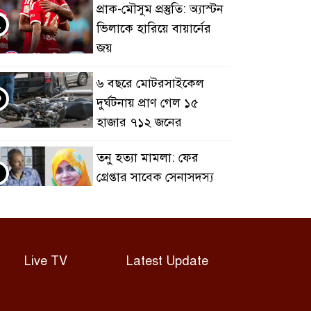
প্রাক-মৌসুম প্রস্তুতি: অ্যাস্টন
২
ভিলাকে হারিয়ে বায়ার্নের
জয়
৬ বছরে মোটরসাইকেল
৩
দুর্ঘটনায় প্রাণ গেল ১৫
হাজার ৭১২ জনের
তনু হত্যা মামলা: ফের
৪
গ্রেপ্তার সাবেক সেনাসদস্য
হাফিজুর রহমান
রিহ্যাব-রাজউক ইন্সপেক্টর-
৫
ভবন মালিকের যোগসাজশে
Live TV
Latest Update
অনিয়ম: রাজউক চেয়ারম্যান
রাজনৈতিক সম্পৃক্ততা যেন