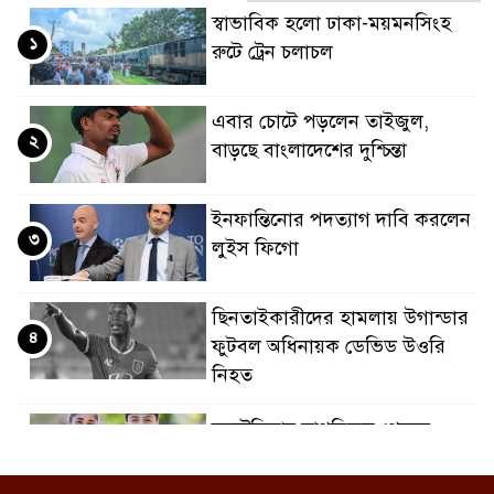
স্বাভাবিক হলো ঢাকা-ময়মনসিংহ
১
রুটে ট্রেন চলাচল
এবার চোটে পড়লেন তাইজুল,
২
বাড়ছে বাংলাদেশের দুশ্চিন্তা
ইনফান্তিনোর পদত্যাগ দাবি করলেন
৩
লুইস ফিগো
ছিনতাইকারীদের হামলায় উগান্ডার
৪
ফুটবল অধিনায়ক ডেভিড উওরি
নিহত
অস্ট্রেলিয়ার নাগরিকত্ব পেলেন
৫
ইরানের দুই ‘বিদ্রোহী’ ফুটবলার