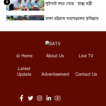
৪
লুটপাট করে গেছে : স্বাস্থ্য মন্ত্রী
ঢাকা-চট্টগ্রাম মহাসড়কের কুমিল্লায়
৫
বড় বড় গর্ত যান চলাচলে ঝুঁকি
রাবিতে এআই নেভিগেটর সনদ
৬
প্রদান, এআই কর্মশালা ও এআই
কনফিডেন্ট কর্মসূচির উদ্বোধন
Home
About Us
Live TV
রাবিতে জুলাই গণঅভ্যুত্থান নিয়ে
৭
Latest
চিত্র প্রদর্শনী শুরু
Update
Advertisement
Contact Us
প্রধানমন্ত্রীকে বরণে প্রস্তুত বাঁশখালী
৮
সোমবার এসএসসি ও সমমানের