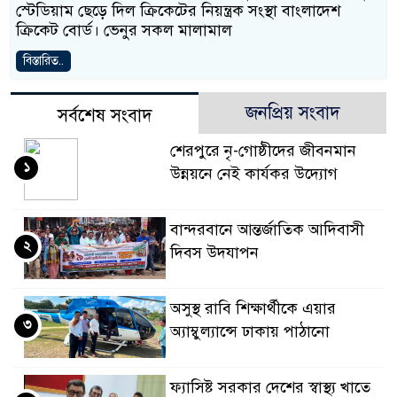
স্টেডিয়াম ছেড়ে দিল ক্রিকেটের নিয়ন্ত্রক সংস্থা বাংলাদেশ
ক্রিকেট বোর্ড। ভেনুর সকল মালামাল
বিস্তারিত..
জনপ্রিয় সংবাদ
সর্বশেষ সংবাদ
শেরপুরে নৃ-গোষ্ঠীদের জীবনমান
১
উন্নয়নে নেই কার্যকর উদ্যোগ
বান্দরবানে আন্তর্জাতিক আদিবাসী
২
দিবস উদযাপন
অসুস্থ রাবি শিক্ষার্থীকে এয়ার
৩
অ্যাম্বুল্যান্সে ঢাকায় পাঠানো
ফ্যাসিষ্ট সরকার দেশের স্বাস্থ্য খাতে