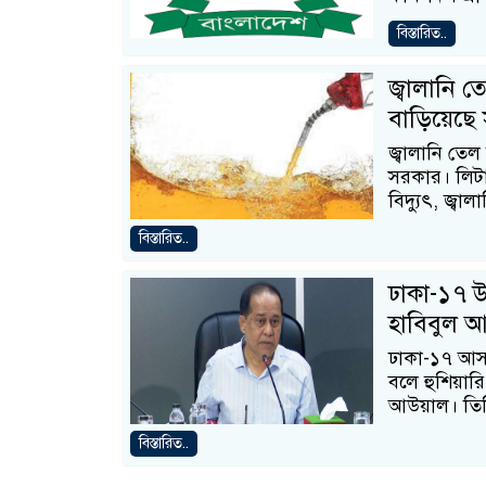
বিস্তারিত..
জ্বালানি 
বাড়িয়েছে
জ্বালানি তেল
সরকার। লিটা
বিদ্যুৎ, জ্বালা
বিস্তারিত..
ঢাকা-১৭ উ
হাবিবুল 
ঢাকা-১৭ আসন
বলে হুশিয়ারি
আউয়াল। তি
বিস্তারিত..