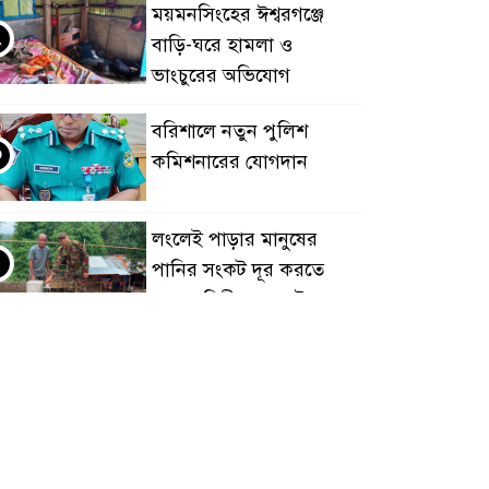
ময়মনসিংহের ঈশ্বরগঞ্জে
২
বাড়ি-ঘরে হামলা ও
ভাংচুরের অভিযোগ
বরিশালে নতুন পুলিশ
৩
কমিশনারের যোগদান
লংলেই পাড়ার মানুষের
৪
পানির সংকট দূর করতে
সেনাবাহিনীর নতুন উদ্যোগ
ঝালকাঠি সদর পৌরসভার
৫
সমস্যা ও সম্ভাবনা বিষয়ক
নাগরিক সংলাপ অনুষ্ঠিত
মোবাইল নয়, হাতে খুন্তি-