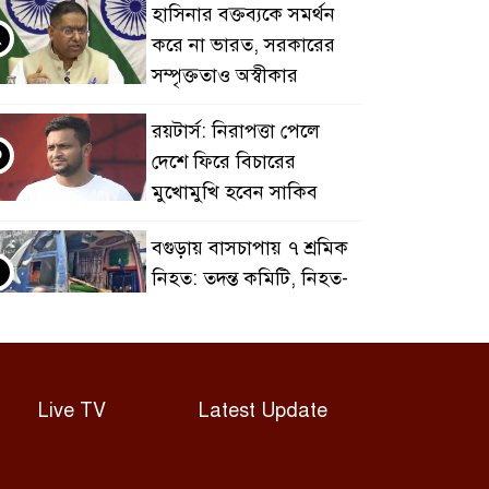
হাসিনার বক্তব্যকে সমর্থন
২
করে না ভারত, সরকারের
সম্পৃক্ততাও অস্বীকার
রয়টার্স: নিরাপত্তা পেলে
৩
দেশে ফিরে বিচারের
মুখোমুখি হবেন সাকিব
বগুড়ায় বাসচাপায় ৭ শ্রমিক
৪
নিহত: তদন্ত কমিটি, নিহত-
আহতদের অনুদান
জুলাইয়ের চেতনা বাস্তবায়নে
৫
সরকারের গড়িমসির
Live TV
Latest Update
অভিযোগ নাহিদ ইসলামের
এবার ওটিটি প্ল্যাটফর্ম