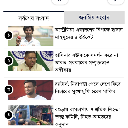
জনপ্রিয় সংবাদ
সর্বশেষ সংবাদ
অস্ট্রেলিয়া একাদশের বিপক্ষে হাসান
১
মাহমুদের ৪ উইকেট
হাসিনার বক্তব্যকে সমর্থন করে না
২
ভারত, সরকারের সম্পৃক্ততাও
অস্বীকার
রয়টার্স: নিরাপত্তা পেলে দেশে ফিরে
৩
বিচারের মুখোমুখি হবেন সাকিব
বগুড়ায় বাসচাপায় ৭ শ্রমিক নিহত:
৪
তদন্ত কমিটি, নিহত-আহতদের
অনুদান