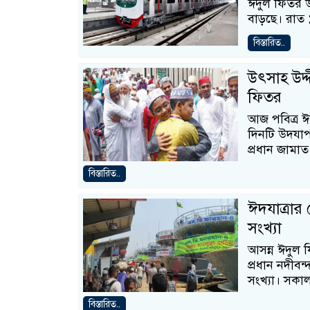
ঈদুল ফিতর উ
বাড়ছে। রাত ১
বিস্তারিত..
উৎসাহ উদ্
ফিতর
আজ পবিত্র ঈদ
দিনটি উদযাপ
প্রধান জামাত
বিস্তারিত..
ঈদযাত্রার
সংখ্যা
আসন্ন ঈদুল ফ
প্রধান নদীবন
সংখ্যা। সকা
বিস্তারিত..