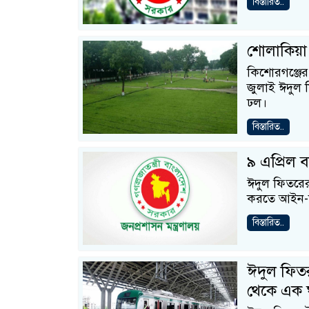
বিস্তারিত..
শোলাকিয়া
কিশোরগঞ্জে
জুলাই ঈদুল 
ঢল।
বিস্তারিত..
৯ এপ্রিল ব
ঈদুল ফিতরের আ
করতে আইন-শৃঙ
বিস্তারিত..
ঈদুল ফিত
থেকে এক ঘ