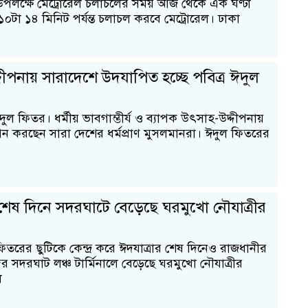
পলক্ষে মেট্রোরেল চলাচলের সময় আজ থেকে এক ঘণ্টা
০টা ১৪ মিনিট পর্যন্ত চলাচল করবে মেট্রোরেল। ঢাকা
দীপনায় সারাদেশে উদযাপিত হচ্ছে পবিত্র ঈদুল
ুল ফিতর। ধর্মীয় ভাবগাম্ভীর্য ও ব্যাপক উৎসাহ-উদ্দীপনায়
ন করছেন সারা দেশের ধর্মপ্রাণ মুসলমানরা। ঈদুল ফিতরের
 শেষ দিনে সদরঘাটে বেড়েছে ঘরমুখো নৌযাত্রীর
িতরের ছুটিকে কেন্দ্র করে ঈদযাত্রার শেষ দিনেও রাজধানীর
্দর সদরঘাট লঞ্চ টার্মিনালে বেড়েছে ঘরমুখো নৌযাত্রীর
১
ল