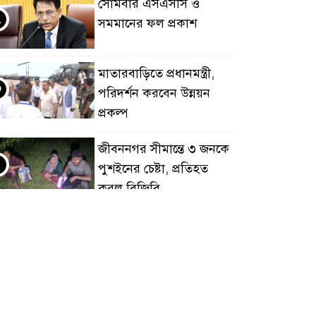
সোমবার এসএসসি ও
২
সমমানের ফল প্রকাশ
মাতারবাড়িতে প্রধানমন্ত্রী,
৩
পরিদর্শন করবেন উন্নয়ন
প্রকল্প
জীবননগর সীমান্তে ৩ জনকে
৪
পুশইনের চেষ্টা, প্রতিহত
করল বিজিবি
চাঁদপুরে নারীর পেট থেকে
৫
সাড়ে ৬ কেজির টিউমার
অপসারণ
বগুড়ায় দুই ট্রাকের সংঘর্ষে
৬